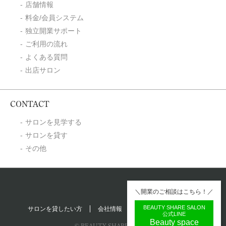
店舗情報
料金/会員システム
独立開業サポート
ご利用の流れ
よくある質問
出店サロン
CONTACT
サロンを見学する
サロンを貸す
その他
＼開業のご相談はこちら！／
BEAUTY SHARE SALON
サロンを貸したい方
会社情報
プライバシーポリシー
公式LINE
Beauty space
© BEAUTY SHARE SALON