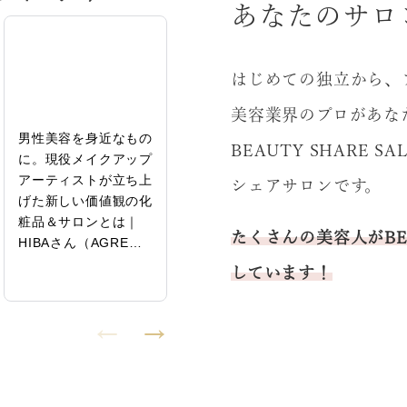
あなたのサロ
はじめての独立から、
美容業界のプロがあな
男性美容を身近なもの
女性がチャンスを掴め
未経験
BEAUTY SHARE
に。現役メイクアップ
る美容業界にするため
業、機
アーティストが立ち上
に｜飯牟禮由花（オア
ンサル
シェアサロンです。
げた新しい価値観の化
スパ統括）特別インタ
拡大を
粧品＆サロンとは｜
ビュー後編
次の夢
たくさんの美容人がBEA
HIBAさん（AGRE…
保里さ
売…
しています！