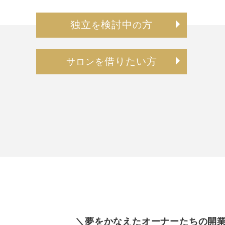
独立
検討中
方
を
の
借りたい方
サロンを
＼夢をかなえたオーナーたちの開