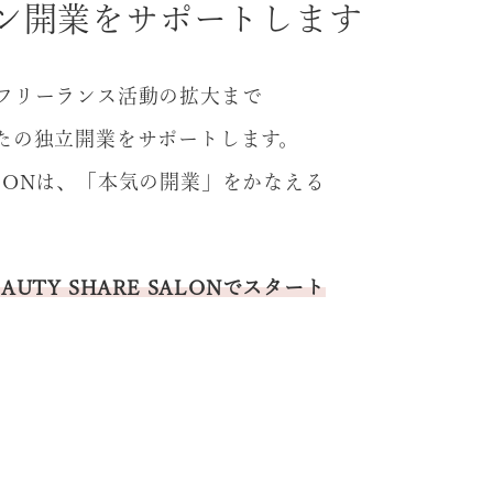
ン開業をサポートします
フリーランス活動の拡大まで
たの独立開業をサポートします。
からエステ開
女性がチャンスを掴め
 SALONは、「本気の開業」をかなえる
器販売、開業コ
る美容業界にするため
タントまで事業
に｜飯牟禮由花（オア
続ける美容家の
スパ統括）特別インタ
とは…｜吉田香
ビュー前編
UTY SHARE SALONでスタート
ん（美容機器販