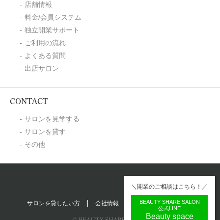
店舗情報
料金/会員システム
独立開業サポート
ご利用の流れ
よくある質問
出店サロン
CONTACT
サロンを見学する
サロンを貸す
その他
＼開業のご相談はこちら！／
BEAUTY SHARE SALON
サロンを貸したい方
会社情報
プライバシーポリシー
公式LINE
Beauty space
© BEAUTY SHARE SALON