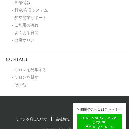
店舗情報
料金/会員システム
独立開業サポート
ご利用の流れ
よくある質問
出店サロン
CONTACT
サロンを見学する
サロンを貸す
その他
＼開業のご相談はこちら！／
BEAUTY SHARE SALON
サロンを貸したい方
会社情報
プライバシーポリシー
公式LINE
Beauty space
© BEAUTY SHARE SALON