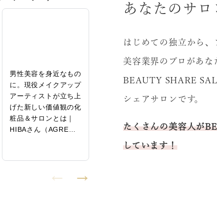
あなたのサロ
はじめての独立から、
美容業界のプロがあな
男性美容を身近なもの
女性がチャンスを掴め
未経験
BEAUTY SHARE
に。現役メイクアップ
る美容業界にするため
業、機
アーティストが立ち上
に｜飯牟禮由花（オア
ンサル
シェアサロンです。
げた新しい価値観の化
スパ統括）特別インタ
拡大を
粧品＆サロンとは｜
ビュー後編
次の夢
たくさんの美容人がBEA
HIBAさん（AGRE…
保里さ
売…
しています！