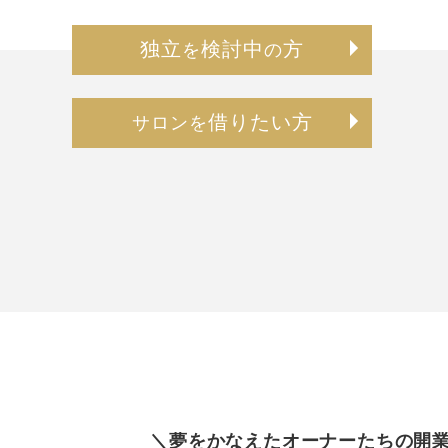
独立
検討中
方
を
の
借りたい方
サロンを
＼夢をかなえたオーナーたちの開