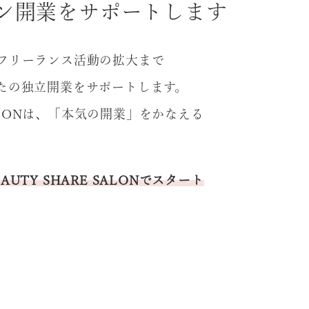
ン開業をサポートします
フリーランス活動の拡大まで
たの独立開業をサポートします。
からエステ開
女性がチャンスを掴め
 SALONは、「本気の開業」をかなえる
器販売、開業コ
る美容業界にするため
タントまで事業
に｜飯牟禮由花（オア
続ける美容家の
スパ統括）特別インタ
とは…｜吉田香
ビュー前編
UTY SHARE SALONでスタート
ん（美容機器販