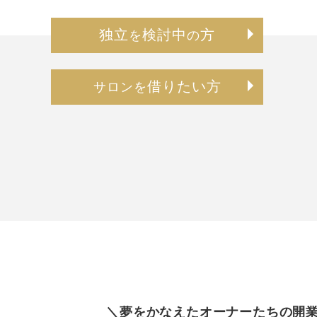
独立
検討中
方
を
の
借りたい方
サロンを
＼夢をかなえたオーナーたちの開