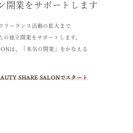
ン開業をサポートします
フリーランス活動の拡大まで
たの独立開業をサポートします。
からエステ開
女性がチャンスを掴め
 SALONは、「本気の開業」をかなえる
器販売、開業コ
る美容業界にするため
タントまで事業
に｜飯牟禮由花（オア
続ける美容家の
スパ統括）特別インタ
とは…｜吉田香
ビュー前編
UTY SHARE SALONでスタート
ん（美容機器販