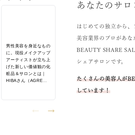
あなたのサロ
はじめての独立から、
美容業界のプロがあな
男性美容を身近なもの
女性がチャンスを掴め
未経験
BEAUTY SHARE
に。現役メイクアップ
る美容業界にするため
業、機
アーティストが立ち上
に｜飯牟禮由花（オア
ンサル
シェアサロンです。
げた新しい価値観の化
スパ統括）特別インタ
拡大を
粧品＆サロンとは｜
ビュー後編
次の夢
たくさんの美容人がBEA
HIBAさん（AGRE…
保里さ
売…
しています！