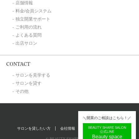
店舗情報
料金/会員システム
独立開業サポート
ご利用の流れ
よくある質問
出店サロン
CONTACT
サロンを見学する
サロンを貸す
その他
＼開業のご相談はこちら！／
BEAUTY SHARE SALON
サロンを貸したい方
会社情報
プライバシーポリシー
公式LINE
Beauty space
© BEAUTY SHARE SALON